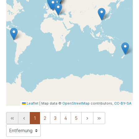
Leaflet
|
Map data ©
OpenStreetMap
contributors,
CC-BY-SA
1
2
3
4
5