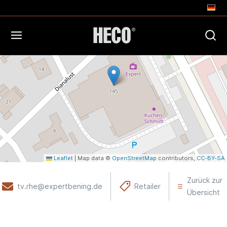
+
−
Leaflet
|
Map data ©
OpenStreetMap
contributors,
CC-BY-SA
Zurück zur
tv.rhe@expertbening.de
Retailer
Übersicht