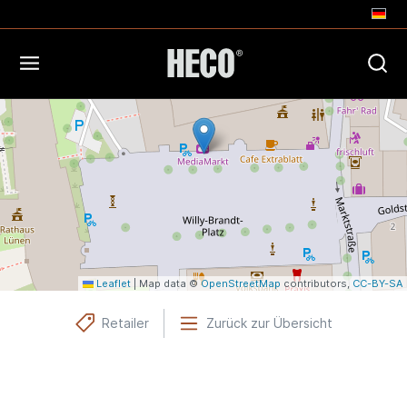
+
−
Leaflet
|
Map data ©
OpenStreetMap
contributors,
CC-BY-SA
Retailer
Zurück zur Übersicht