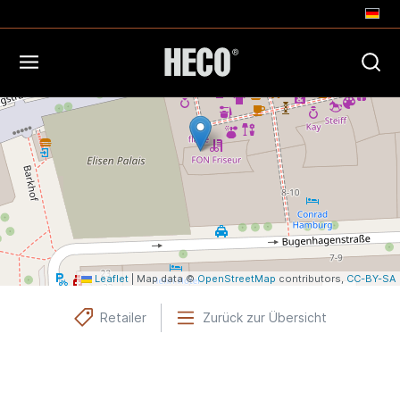
+
−
Leaflet
|
Map data ©
OpenStreetMap
contributors,
CC-BY-SA
Retailer
Zurück zur Übersicht