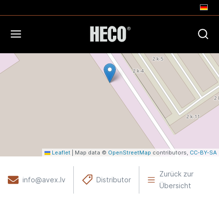
+
−
Leaflet
|
Map data ©
OpenStreetMap
contributors,
CC-BY-SA
Zurück zur
info@avex.lv
Distributor
Übersicht