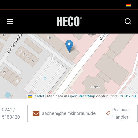
+
−
Leaflet
|
Map data ©
OpenStreetMap
contributors,
CC-BY-SA
0241 /
Premium
aachen@heimkinoraum.de
5183420
Händler