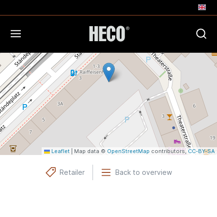
+
−
Leaflet
|
Map data ©
OpenStreetMap
contributors,
CC-BY-SA
Retailer
Back to overview