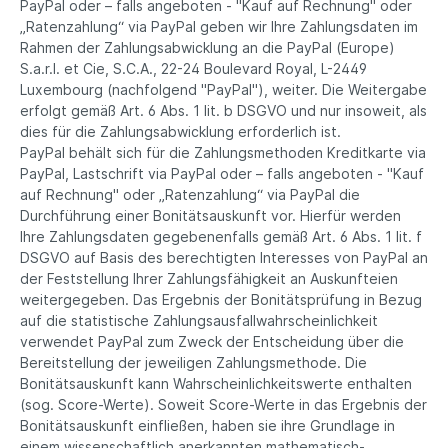
PayPal oder – falls angeboten - "Kauf auf Rechnung" oder
„Ratenzahlung“ via PayPal geben wir Ihre Zahlungsdaten im
Rahmen der Zahlungsabwicklung an die PayPal (Europe)
S.a.r.l. et Cie, S.C.A., 22-24 Boulevard Royal, L-2449
Luxembourg (nachfolgend "PayPal"), weiter. Die Weitergabe
erfolgt gemäß Art. 6 Abs. 1 lit. b DSGVO und nur insoweit, als
dies für die Zahlungsabwicklung erforderlich ist.
PayPal behält sich für die Zahlungsmethoden Kreditkarte via
PayPal, Lastschrift via PayPal oder – falls angeboten - "Kauf
auf Rechnung" oder „Ratenzahlung“ via PayPal die
Durchführung einer Bonitätsauskunft vor. Hierfür werden
Ihre Zahlungsdaten gegebenenfalls gemäß Art. 6 Abs. 1 lit. f
DSGVO auf Basis des berechtigten Interesses von PayPal an
der Feststellung Ihrer Zahlungsfähigkeit an Auskunfteien
weitergegeben. Das Ergebnis der Bonitätsprüfung in Bezug
auf die statistische Zahlungsausfallwahrscheinlichkeit
verwendet PayPal zum Zweck der Entscheidung über die
Bereitstellung der jeweiligen Zahlungsmethode. Die
Bonitätsauskunft kann Wahrscheinlichkeitswerte enthalten
(sog. Score-Werte). Soweit Score-Werte in das Ergebnis der
Bonitätsauskunft einfließen, haben sie ihre Grundlage in
einem wissenschaftlich anerkannten mathematisch-