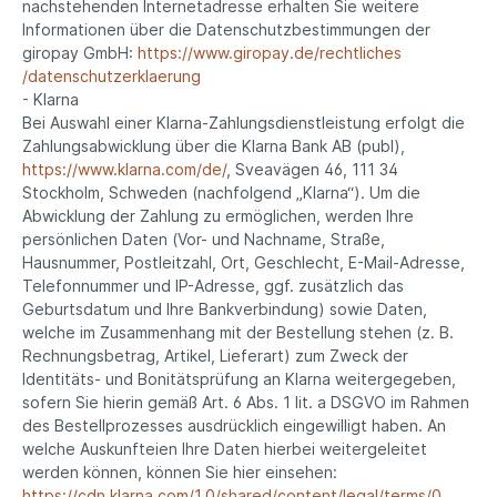
nachstehenden Internetadresse erhalten Sie weitere
Informationen über die Datenschutzbestimmungen der
giropay GmbH:
https://www.giropay.de
/rechtliches
/datenschutzerklaerung
- Klarna
Bei Auswahl einer Klarna-Zahlungsdienstleistung erfolgt die
Zahlungsabwicklung über die Klarna Bank AB (publ),
https://www.klarna.com
/de
/
, Sveavägen 46, 111 34
Stockholm, Schweden (nachfolgend „Klarna“). Um die
Abwicklung der Zahlung zu ermöglichen, werden Ihre
persönlichen Daten (Vor- und Nachname, Straße,
Hausnummer, Postleitzahl, Ort, Geschlecht, E-Mail-Adresse,
Telefonnummer und IP-Adresse, ggf. zusätzlich das
Geburtsdatum und Ihre Bankverbindung) sowie Daten,
welche im Zusammenhang mit der Bestellung stehen (z. B.
Rechnungsbetrag, Artikel, Lieferart) zum Zweck der
Identitäts- und Bonitätsprüfung an Klarna weitergegeben,
sofern Sie hierin gemäß Art. 6 Abs. 1 lit. a DSGVO im Rahmen
des Bestellprozesses ausdrücklich eingewilligt haben. An
welche Auskunfteien Ihre Daten hierbei weitergeleitet
werden können, können Sie hier einsehen:
https://cdn.klarna.com
/1.0
/shared
/content
/legal
/terms
/0