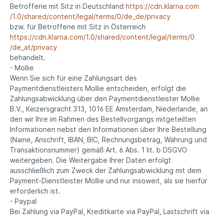
Betroffene mit Sitz in Deutschland
https://cdn.klarna.com
/1.0
/shared
/content
/legal
/terms
/0
/de_de
/privacy
bzw. für Betroffene mit Sitz in Österreich
https://cdn.klarna.com
/1.0
/shared
/content
/legal
/terms
/0
/de_at
/privacy
behandelt.
- Mollie
Wenn Sie sich für eine Zahlungsart des
Paymentdienstleisters Mollie entscheiden, erfolgt die
Zahlungsabwicklung über den Paymentdienstleister Mollie
B.V., Keizersgracht 313, 1016 EE Amsterdam, Niederlande, an
den wir Ihre im Rahmen des Bestellvorgangs mitgeteilten
Informationen nebst den Informationen über Ihre Bestellung
(Name, Anschrift, IBAN, BIC, Rechnungsbetrag, Währung und
Transaktionsnummer) gemäß Art. 6 Abs. 1 lit. b DSGVO
weitergeben. Die Weitergabe Ihrer Daten erfolgt
ausschließlich zum Zweck der Zahlungsabwicklung mit dem
Payment-Dienstleister Mollie und nur insoweit, als sie hierfür
erforderlich ist.
- Paypal
Bei Zahlung via PayPal, Kreditkarte via PayPal, Lastschrift via