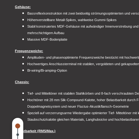
Gehäuse:
Bassreflexkonstruktion mit zwei beidseitig strömungsoptimierten und ver
Höhenverstellbare Metall-Spikes, wahlweise Gummi-Spikes
Stabil konstruiertes MDF-Gehäuse mit aufwändiger Innenverstrebung und g
mehrschichtigem Aufbau
Massive MDF-Bodenplatte
Frequenzweiche:
Amplituden- und phasenoptimierte Frequenzweiche bestückt mit hochwerti
Hochwertiges Anschlussterminal mit stabilen, vergoldeten und gekapsel
Bi-wiring/Bi-amping-Option
Chassis:
Tief- und Mitteltöner mit stabilen Stahlkörben und 8-fach verschraubten D
Hochtöner mit 28 mm Silk-Compound-Kalotte, hoher Belastbarkeit durch Fer
Doppelmagnetsystem und neuer Fluctus-Akustikflansch-Geometrie
Speziell auf verzerrungsarme Wiedergabe optimierter Tief- Mitteltöner mit
Staubschutzkalotte gleichen Materials, Langhubsicke und hochbelastbare
Belastbarkeit (RMS/Max.)