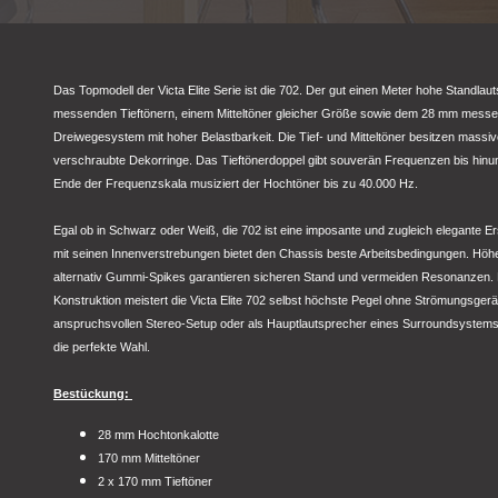
Das Topmodell der Victa Elite Serie ist die 702. Der gut einen Meter hohe Standlau
messenden Tieftönern, einem Mitteltöner gleicher Größe sowie dem 28 mm messe
Dreiwegesystem mit hoher Belastbarkeit. Die Tief- und Mitteltöner besitzen massi
verschraubte Dekorringe. Das Tieftönerdoppel gibt souverän Frequenzen bis hinu
Ende der Frequenzskala musiziert der Hochtöner bis zu 40.000 Hz.
Egal ob in Schwarz oder Weiß, die 702 ist eine imposante und zugleich elegante
mit seinen Innenverstrebungen bietet den Chassis beste Arbeitsbedingungen. Höhe
alternativ Gummi-Spikes garantieren sicheren Stand und vermeiden Resonanzen. 
Konstruktion meistert die Victa Elite 702 selbst höchste Pegel ohne Strömungsgerä
anspruchsvollen Stereo-Setup oder als Hauptlautsprecher eines Surroundsystems, m
die perfekte Wahl.
Bestückung:
28 mm Hochtonkalotte
170 mm Mitteltöner
2 x 170 mm Tieftöner