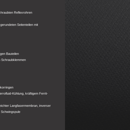
schraubten Reflexrohren
erundeten Seitenteilen mit
gen Bauteilen
ten Schraubklemmen
ekorringen
rofluid-Kühlung, kräftigem Ferrit-
 leichter Langfasermembran, inverser
r Schwingspule