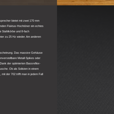
tsprecher bietet mit zwei 170 mm
nden Fluktus-Hochtöner ein echtes
ve Stahlkörbe und 8-fach
nter zu 25 Hz wieder. Am anderen
 Erscheinung. Das massive Gehäuse
nverstellbare Metall-Spikes oder
Dank der optimierten Bassreflex-
usche. Ob als Solisten in einem
it der 702 trifft man in jedem Fall